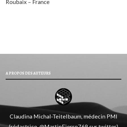
Roubaix – France
A PROPOS DES AUTEURS
Claudina Michal-Teitelbaum, médecin PMI
(rédactrice, ‎@MartinFierro769 sur twitter)